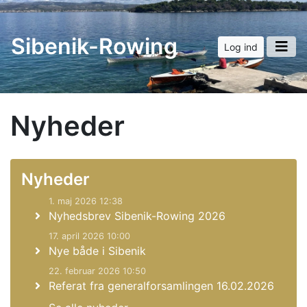
Sibenik-Rowing
Log ind
Nyheder
Nyheder
1. maj 2026 12:38
Nyhedsbrev Sibenik-Rowing 2026
17. april 2026 10:00
Nye både i Sibenik
22. februar 2026 10:50
Referat fra generalforsamlingen 16.02.2026