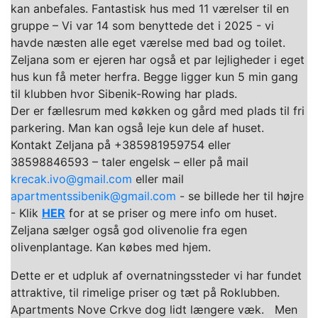
kan anbefales. Fantastisk hus med 11 værelser til en
gruppe – Vi var 14 som benyttede det i 2025 - vi
havde næsten alle eget værelse med bad og toilet.
Zeljana som er ejeren har også et par lejligheder i eget
hus kun få meter herfra. Begge ligger kun 5 min gang
til klubben hvor Sibenik-Rowing har plads.
Der er fællesrum med køkken og gård med plads til fri
parkering. Man kan også leje kun dele af huset.
Kontakt Zeljana på +385981959754 eller
38598846593 – taler engelsk – eller på mail
krecak.ivo@gmail.com
eller mail
apartmentssibenik@gmail.com
- se billede her til højre
- Klik
HER
for at se priser og mere info om huset.
Zeljana sælger også god olivenolie fra egen
olivenplantage. Kan købes med hjem.
Dette er et udpluk af overnatningssteder vi har fundet
attraktive, til rimelige priser og tæt på Roklubben.
Apartments Nove Crkve dog lidt længere væk. Men