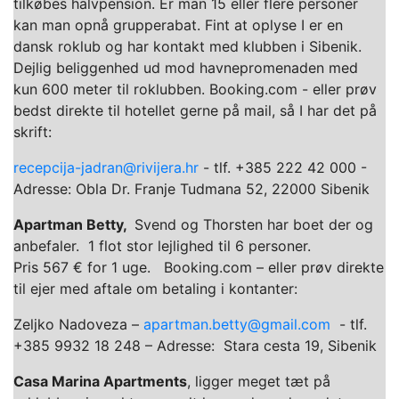
tilkøbes halvpension. Er man 15 eller flere personer
kan man opnå grupperabat. Fint at oplyse I er en
dansk roklub og har kontakt med klubben i Sibenik.
Dejlig beliggenhed ud mod havnepromenaden med
kun 600 meter til roklubben. Booking.com - eller prøv
bedst direkte til hotellet gerne på mail, så I har det på
skrift:
recepcija-jadran@rivijera.hr
- tlf. +385 222 42 000 -
Adresse: Obla Dr. Franje Tudmana 52, 22000 Sibenik
Apartman Betty,
Svend og Thorsten har boet der og
anbefaler. 1 flot stor lejlighed til 6 personer.
Pris 567 € for 1 uge. Booking.com – eller prøv direkte
til ejer med aftale om betaling i kontanter:
Zeljko Nadoveza –
apartman.betty@gmail.com
- tlf.
+385 9932 18 248 – Adresse: Stara cesta 19, Sibenik
Casa Marina Apartments
, ligger meget tæt på