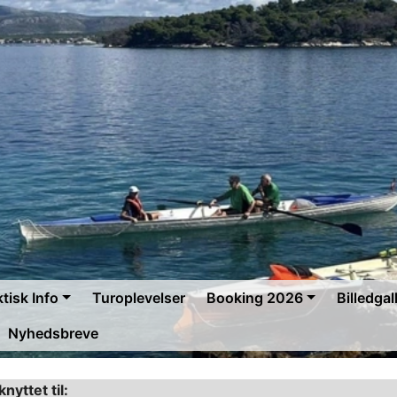
tisk Info
Turoplevelser
Booking 2026
Billedgall
Nyhedsbreve
knyttet til: