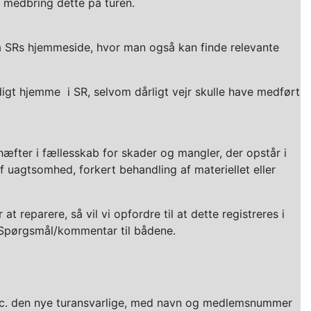
g medbring dette på turen.
å SRs hjemmeside, hvor man også kan finde relevante
idigt hjemme
i SR, selvom dårligt vejr skulle have medført
hæfter i fællesskab for skader og mangler, der opstår i
 uagtsomhed, forkert behandling af materiellet eller
 reparere, så vil vi opfordre til at dette registreres i
- Spørgsmål/kommentar til bådene.
g cc. den nye turansvarlige, med navn og medlemsnummer