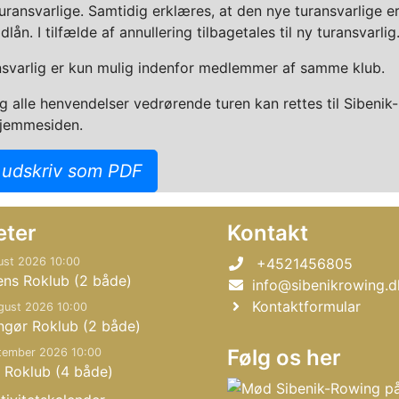
uransvarlige. Samtidig erklæres, at den nye turansvarlige 
dlån. I tilfælde af annullering tilbagetales til ny turansvarlig
ansvarlig er kun mulig indenfor medlemmer af samme klub.
 alle henvendelser vedrørende turen kan rettes til Sibeni
hjemmesiden.
 udskriv som PDF
eter
Kontakt
ust 2026 10:00
+4521456805
ens Roklub (2 både)
info@sibenikrowing.d
Kontaktformular
gust 2026 10:00
ngør Roklub (2 både)
Følg os her
tember 2026 10:00
 Roklub (4 både)