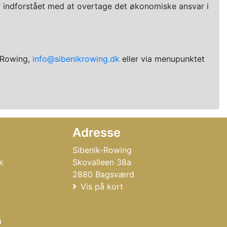
er indforstået med at overtage det økonomiske ansvar i
.
k-Rowing,
info@sibenikrowing.dk
eller via menupunktet
Adresse
Sibenik-Rowing
k
Skovalleen 38a
2880 Bagsværd
Vis på kort