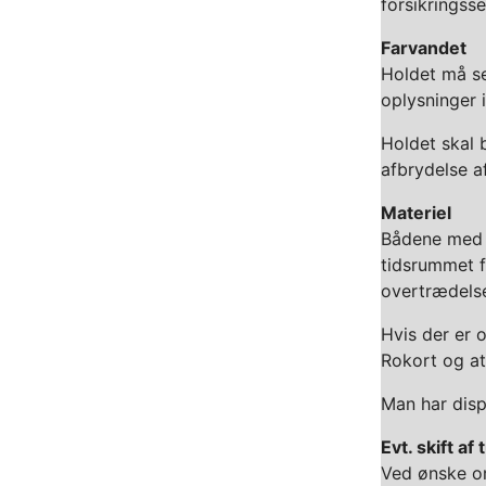
forsikringss
Farvandet
Holdet må se
oplysninger 
Holdet skal 
afbrydelse af
Materiel
Bådene med a
tidsrummet f
overtrædelse
Hvis der er o
Rokort og at
Man har dispo
Evt. skift af
Ved ønske om