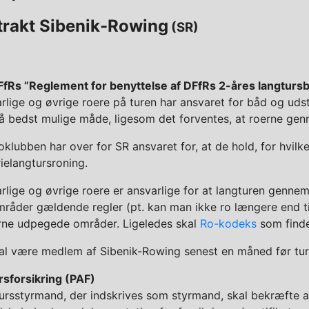
trakt
Sibenik-Rowing
(SR)
fRs ”Reglement for benyttelse af DFfRs 2-åres langtursb
rlige og øvrige roere på turen har ansvaret for båd og udst
på bedst mulige måde, ligesom det forventes, at roerne ge
klubben har over for SR ansvaret for, at de hold, for hvilke
rielangtursroning.
rlige og øvrige roere er ansvarlige for at langturen genne
åder gældende regler (pt. kan man ikke ro længere end ti
ne udpegede områder. Ligeledes skal
Ro-kodeks
som find
kal være medlem af Sibenik-Rowing senest en måned før ture
rsforsikring (PAF)
ursstyrmand, der indskrives som styrmand, skal bekræfte at