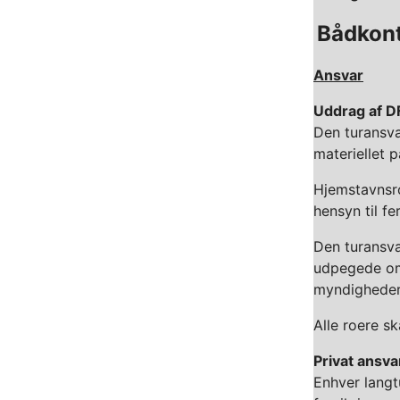
Bådkon
Ansvar
Uddrag af DF
Den turansva
materiellet 
Hjemstavnsro
hensyn til fe
Den turansva
udpegede omr
myndigheder
Alle roere s
Privat ansva
Enhver langt