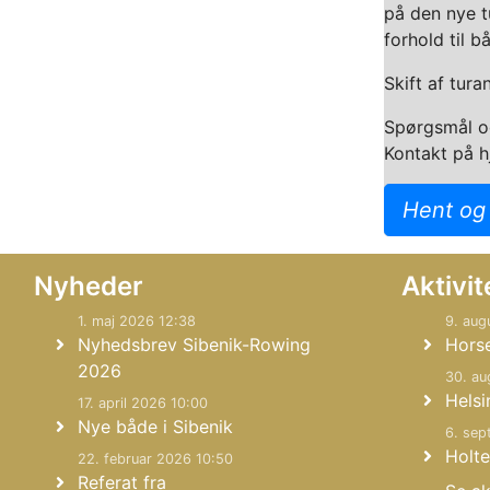
på den nye t
forhold til bå
Skift af tur
Spørgsmål og
Kontakt på 
Hent og
Nyheder
Aktivit
1. maj 2026 12:38
9. aug
Nyhedsbrev Sibenik-Rowing
Hors
2026
30. au
Helsi
17. april 2026 10:00
Nye både i Sibenik
6. sep
Holte
22. februar 2026 10:50
Referat fra