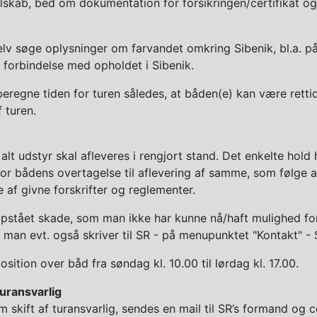
elskab, bed om dokumentation for forsikringen/certifikat o
lv søge oplysninger om farvandet omkring Sibenik, bl.a. p
i forbindelse med opholdet i Sibenik.
beregne tiden for turen således, at båden(e) kan være rett
 turen.
lt udstyr skal afleveres i rengjort stand. Det enkelte hold 
or bådens overtagelse til aflevering af samme, som følge af
 af givne forskrifter og reglementer.
pstået skade, som man ikke har kunne nå/haft mulighed for at
 man evt. også skriver til SR - på menupunktet "Kontakt" 
sition over båd fra søndag kl. 10.00 til lørdag kl. 17.00.
 turansvarlig
 skift af turansvarlig, sendes en mail til SR’s formand o