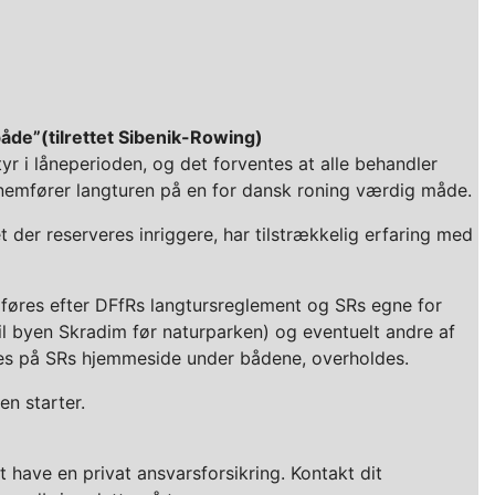
åde”(tilrettet Sibenik-Rowing)
yr i låneperioden, og det forventes at alle behandler
nnemfører langturen på en for dansk roning værdig måde.
t der reserveres inriggere, har tilstrækkelig erfaring med
mføres efter DFfRs langtursreglement og SRs egne for
l byen Skradim før naturparken) og eventuelt andre af
es på SRs hjemmeside under bådene, overholdes.
n starter.
 have en privat ansvarsforsikring. Kontakt dit