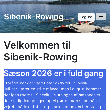
Sibenik-Rowing
Log ind
Velkommen til
Sibenik-Rowing
Sæson 2026 er i fuld gang
I foråret har der været stor aktivitet i Sibenik.
Juli har været en stille måned, men i august kommer
der igen roere til Sibenik. I slutningen af sæsonen er
der stadig ledige uger, og vi gør opmærksom på, at
vejret i både oktober og starten af november stadig er