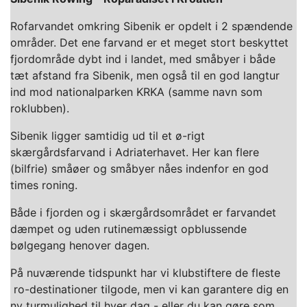
Rofarvandet omkring Sibenik er opdelt i 2 spændende
områder. Det ene farvand er et meget stort beskyttet
fjordområde dybt ind i landet, med småbyer i både
tæt afstand fra Sibenik, men også til en god langtur
ind mod nationalparken KRKA (samme navn som
roklubben).
Sibenik ligger samtidig ud til et ø-rigt
skærgårdsfarvand i Adriaterhavet. Her kan flere
(bilfrie) småøer og småbyer nåes indenfor en god
times roning.
Både i fjorden og i skærgårdsområdet er farvandet
dæmpet og uden rutinemæssigt opblussende
bølgegang henover dagen.
På nuværende tidspunkt har vi klubstiftere de fleste
ro-destinationer tilgode, men vi kan garantere dig en
ny turmulighed til hver dag - eller du kan gøre som