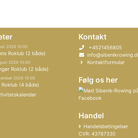
eter
Kontakt
ust 2026 10:00
+4521456805
ens Roklub (2 både)
info@sibenikrowing.d
Kontaktformular
gust 2026 10:00
ngør Roklub (2 både)
Følg os her
tember 2026 10:00
 Roklub (4 både)
tivitetskalender
Handel
Handelsbetingelser
CVR: 43787330