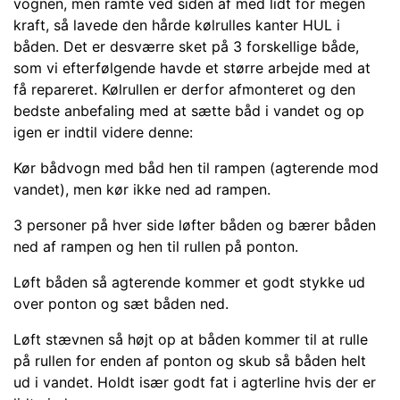
vognen, men ramte ved siden af med lidt for megen
kraft, så lavede den hårde kølrulles kanter HUL i
båden. Det er desværre sket på 3 forskellige både,
som vi efterfølgende havde et større arbejde med at
få repareret. Kølrullen er derfor afmonteret og den
bedste anbefaling med at sætte båd i vandet og op
igen er indtil videre denne:
Kør bådvogn med båd hen til rampen (agterende mod
vandet), men kør ikke ned ad rampen.
3 personer på hver side løfter båden og bærer båden
ned af rampen og hen til rullen på ponton.
Løft båden så agterende kommer et godt stykke ud
over ponton og sæt båden ned.
Løft stævnen så højt op at båden kommer til at rulle
på rullen for enden af ponton og skub så båden helt
ud i vandet. Holdt især godt fat i agterline hvis der er