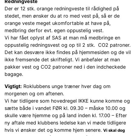
Redningveste
Der er 12 stk. orange redningveste til rådighed på
stedet, men ønsker du at ro med vest på, så er de
orange veste meget ukomfortable at have på,
medbring derfor evt. egen oppustelig vest.
Vi har fået oplyst af SAS at man må medbringe en
oppustelig redningsvest og op til 2 stk. CO2 patroner.
Det kan desvære ikke findes på hjemmesiden og de vil
ikke fremsende det skrifteligt. Vi anbefaler at man
pakker vest og CO2 patroner ned i den indcheckede
bagage.
Vigtigt:
Roklubbens unge træner hver dag om
morgenen og om aftenen.
Vi har tidligere som hovedregel IKKE kunne komme og
sætte både i vandet FØR kl. 09.30 – måske 10.00 og
skulle være hjemme og på land inden kl. 17.00 – Efter
ny aftale med klubbens ledelse kan vi møde tidligere
hvis vi ønsker det og komme hjem senere.
Vi skal dog