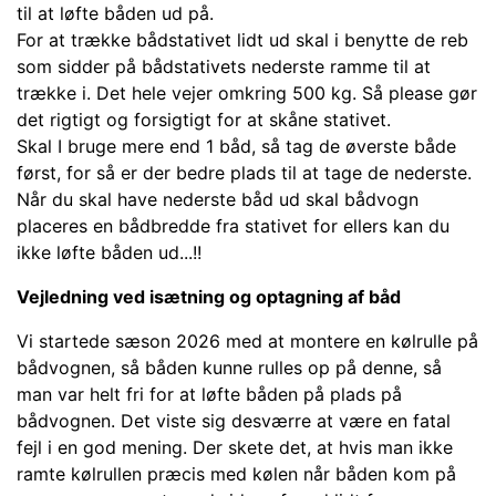
til at løfte båden ud på.
For at trække bådstativet lidt ud skal i benytte de reb
som sidder på bådstativets nederste ramme til at
trække i. Det hele vejer omkring 500 kg. Så please gør
det rigtigt og forsigtigt for at skåne stativet.
Skal I bruge mere end 1 båd, så tag de øverste både
først, for så er der bedre plads til at tage de nederste.
Når du skal have nederste båd ud skal bådvogn
placeres en bådbredde fra stativet for ellers kan du
ikke løfte båden ud...!!
Vejledning ved isætning og optagning af båd
Vi startede sæson 2026 med at montere en kølrulle på
bådvognen, så båden kunne rulles op på denne, så
man var helt fri for at løfte båden på plads på
bådvognen. Det viste sig desværre at være en fatal
fejl i en god mening. Der skete det, at hvis man ikke
ramte kølrullen præcis med kølen når båden kom på