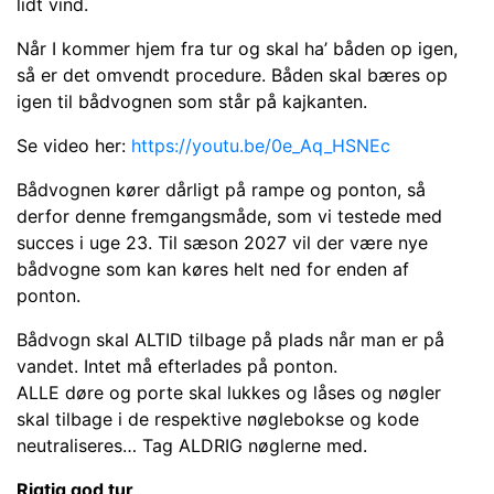
lidt vind.
Når I kommer hjem fra tur og skal ha’ båden op igen,
så er det omvendt procedure. Båden skal bæres op
igen til bådvognen som står på kajkanten.
Se video her:
https://youtu.be/0e_Aq_HSNEc
Bådvognen kører dårligt på rampe og ponton, så
derfor denne fremgangsmåde, som vi testede med
succes i uge 23. Til sæson 2027 vil der være nye
bådvogne som kan køres helt ned for enden af
ponton.
Bådvogn skal ALTID tilbage på plads når man er på
vandet. Intet må efterlades på ponton.
ALLE døre og porte skal lukkes og låses og nøgler
skal tilbage i de respektive nøglebokse og kode
neutraliseres… Tag ALDRIG nøglerne med.
Rigtig god tur