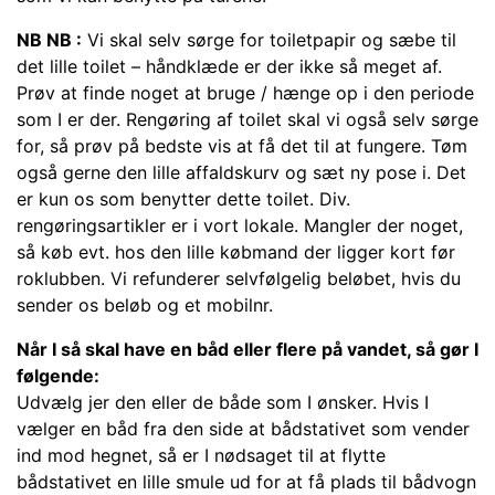
NB NB :
Vi skal selv sørge for toiletpapir og sæbe til
det lille toilet – håndklæde er der ikke så meget af.
Prøv at finde noget at bruge / hænge op i den periode
som I er der. Rengøring af toilet skal vi også selv sørge
for, så prøv på bedste vis at få det til at fungere. Tøm
også gerne den lille affaldskurv og sæt ny pose i. Det
er kun os som benytter dette toilet. Div.
rengøringsartikler er i vort lokale. Mangler der noget,
så køb evt. hos den lille købmand der ligger kort før
roklubben. Vi refunderer selvfølgelig beløbet, hvis du
sender os beløb og et mobilnr.
Når I så skal have en båd eller flere på vandet, så gør I
følgende:
Udvælg jer den eller de både som I ønsker. Hvis I
vælger en båd fra den side at bådstativet som vender
ind mod hegnet, så er I nødsaget til at flytte
bådstativet en lille smule ud for at få plads til bådvogn