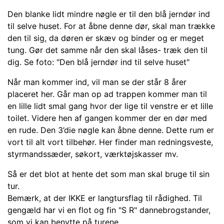
Den blanke lidt mindre nøgle er til den blå jerndør ind
til selve huset. For at åbne denne dør, skal man trække
den til sig, da døren er skæv og binder og er meget
tung. Gør det samme når den skal låses- træk den til
dig. Se foto: "Den blå jerndør ind til selve huset"
Når man kommer ind, vil man se der står 8 årer
placeret her. Går man op ad trappen kommer man til
en lille lidt smal gang hvor der lige til venstre er et lille
toilet. Videre hen af gangen kommer der en dør med
en rude. Den 3’die nøgle kan åbne denne. Dette rum er
vort til alt vort tilbehør. Her finder man redningsveste,
styrmandssæder, søkort, værktøjskasser mv.
Så er det blot at hente det som man skal bruge til sin
tur.
Bemærk, at der IKKE er langtursflag til rådighed. Til
gengæld har vi en flot og fin "S R" dannebrogstander,
som vi kan benytte på turene.