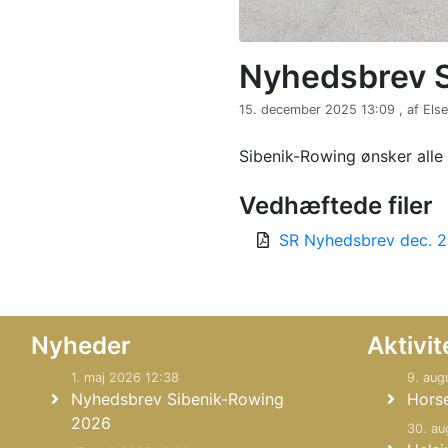
Nyhedsbrev 
15. december 2025 13:09 , af Els
Sibenik-Rowing ønsker alle 
Vedhæftede filer
SR Nyhedsbrev dec. 2
Nyheder
Aktivit
1. maj 2026 12:38
9. aug
Nyhedsbrev Sibenik-Rowing
Hors
2026
30. au