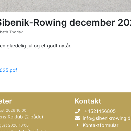
Sibenik-Rowing december 20
ebeth Thorlak
en glædelig jul og et godt nytår.
025.pdf
eter
Kontakt
ust 2026 10:00
+4521456805
ens Roklub (2 både)
info@sibenikrowing.d
Kontaktformular
gust 2026 10:00